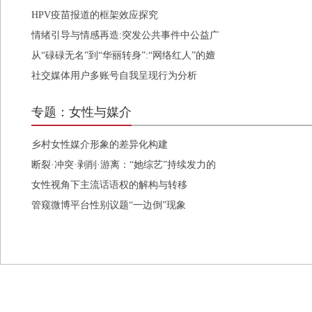
HPV疫苗报道的框架效应探究
情绪引导与情感再造:突发公共事件中公益广
告情感动员机制
从“碌碌无名”到“华丽转身”:“网络红人”的嬗
变与更替
社交媒体用户多账号自我呈现行为分析
专题：女性与媒介
乡村女性媒介形象的差异化构建
断裂·冲突·剥削·游离：“她综艺”持续发力的
四重困境
女性视角下主流话语权的解构与转移
管窥微博平台性别议题“一边倒”现象