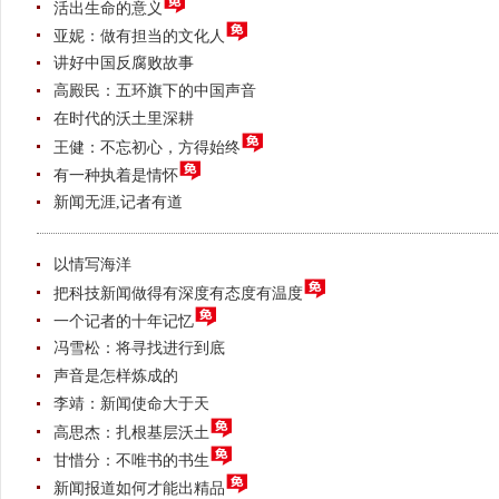
活出生命的意义
亚妮：做有担当的文化人
讲好中国反腐败故事
高殿民：五环旗下的中国声音
在时代的沃土里深耕
王健：不忘初心，方得始终
有一种执着是情怀
新闻无涯,记者有道
以情写海洋
把科技新闻做得有深度有态度有温度
一个记者的十年记忆
冯雪松：将寻找进行到底
声音是怎样炼成的
李靖：新闻使命大于天
高思杰：扎根基层沃土
甘惜分：不唯书的书生
新闻报道如何才能出精品