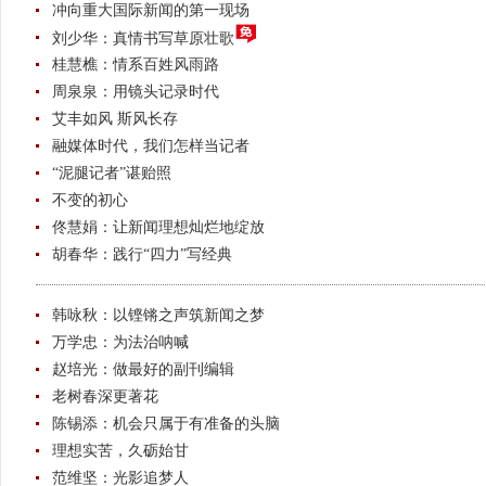
冲向重大国际新闻的第一现场
刘少华：真情书写草原壮歌
桂慧樵：情系百姓风雨路
周泉泉：用镜头记录时代
艾丰如风 斯风长存
融媒体时代，我们怎样当记者
“泥腿记者”谌贻照
不变的初心
佟慧娟：让新闻理想灿烂地绽放
胡春华：践行“四力”写经典
韩咏秋：以铿锵之声筑新闻之梦
万学忠：为法治呐喊
赵培光：做最好的副刊编辑
老树春深更著花
陈锡添：机会只属于有准备的头脑
理想实苦，久砺始甘
范维坚：光影追梦人