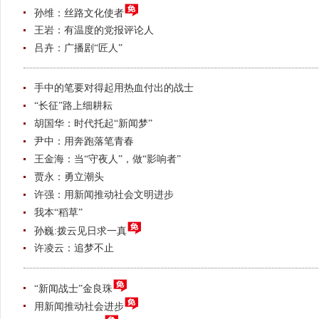
孙维：丝路文化使者
王岩：有温度的党报评论人
吕卉：广播剧“匠人”
手中的笔要对得起用热血付出的战士
“长征”路上细耕耘
胡国华：时代托起“新闻梦”
尹中：用奔跑落笔青春
王金海：当“守夜人”，做“影响者”
贾永：勇立潮头
许强：用新闻推动社会文明进步
我本“稻草”
孙巍:拨云见日求一真
许凌云：追梦不止
“新闻战士”金良珠
用新闻推动社会进步