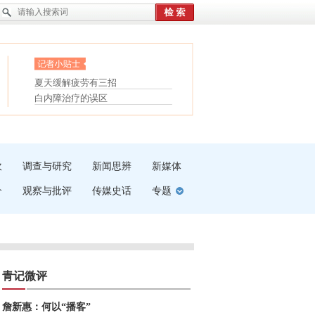
护腰，摆脱六大坏习惯
受伤了冰敷还是热敷
眼白变红或是结膜下出血
白内障治疗的误区
“枝桠”“树桠”宜写成“枝...
夏天缓解疲劳有三招
吹
调查与研究
新闻思辨
新媒体
介
观察与批评
传媒史话
专题
青记微评
詹新惠：何以“播客”