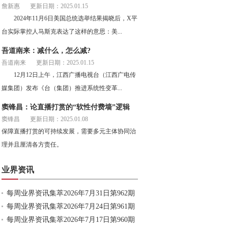
詹新惠
更新日期：2025.01.15
2024年11月6日美国总统选举结果揭晓后，X平
台实际掌控人马斯克表达了这样的意思：美...
吾道南来：减什么，怎么减?
吾道南来
更新日期：2025.01.15
12月12日上午，江西广播电视台（江西广电传
媒集团）发布《台（集团）推进系统性变革...
窦锋昌：论直播打赏的“软性付费墙”逻辑
窦锋昌
更新日期：2025.01.08
保障直播打赏的可持续发展，需要多元主体协同治
理并且厘清各方责任。
业界资讯
每周业界资讯集萃2026年7月31日第962期
每周业界资讯集萃2026年7月24日第961期
每周业界资讯集萃2026年7月17日第960期