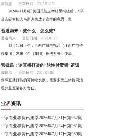
詹新惠
更新日期：2025.01.15
2024年11月6日美国总统选举结果揭晓后，X平
台实际掌控人马斯克表达了这样的意思：美...
吾道南来：减什么，怎么减?
吾道南来
更新日期：2025.01.15
12月12日上午，江西广播电视台（江西广电传
媒集团）发布《台（集团）推进系统性变革...
窦锋昌：论直播打赏的“软性付费墙”逻辑
窦锋昌
更新日期：2025.01.08
保障直播打赏的可持续发展，需要多元主体协同治
理并且厘清各方责任。
业界资讯
每周业界资讯集萃2026年7月31日第962期
每周业界资讯集萃2026年7月24日第961期
每周业界资讯集萃2026年7月17日第960期