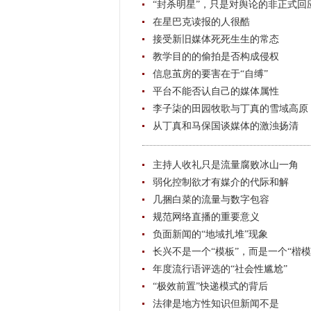
“封杀明星”，只是对舆论的非正式回
在星巴克读报的人很酷
接受新旧媒体死死生生的常态
教学目的的偷拍是否构成侵权
信息茧房的要害在于“自缚”
平台不能否认自己的媒体属性
李子柒的田园牧歌与丁真的雪域高原
从丁真和马保国谈媒体的激浊扬清
主持人收礼只是流量腐败冰山一角
弱化控制欲才有媒介的代际和解
几捆白菜的流量与数字包容
规范网络直播的重要意义
负面新闻的“地域扎堆”现象
长兴不是一个“模板”，而是一个“楷模
年度流行语评选的“社会性尴尬”
“极效前置”快递模式的背后
法律是地方性知识但新闻不是