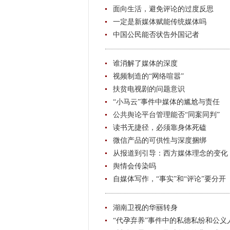
面向生活，避免评论的过度反思
一定是新媒体赋能传统媒体吗
中国公民能否状告外国记者
谁消解了媒体的深度
视频制造的“网络喧嚣”
扶贫电视剧的问题意识
“小马云”事件中媒体的尴尬与责任
公共舆论平台管理能否“同案同判”
读书无捷径，必须靠身体死磕
微信产品的可供性与深度捆绑
从报道到引导：西方媒体理念的变化
舆情会传染吗
自媒体写作，“事实”和“评论”要分开
湖南卫视的华丽转身
“代孕弃养”事件中的私德私纷和公义