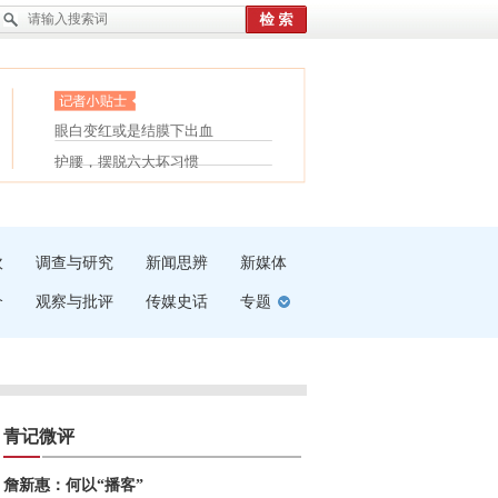
眼白变红或是结膜下出血
“枝桠”“树桠”宜写成“枝...
护腰，摆脱六大坏习惯
夏天缓解疲劳有三招
受伤了冰敷还是热敷
白内障治疗的误区
吹
调查与研究
新闻思辨
新媒体
介
观察与批评
传媒史话
专题
青记微评
詹新惠：何以“播客”